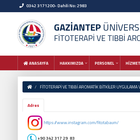
0342 3171200- Dahili No: 2983
GAZİANTEP
ÜNİVERSİ
FİTOTERAPİ VE TIBBİ A
ANASAYFA
HAKKIMIZDA
PERSONEL
HİZMET
FİTOTERAPİ VE TIBBİ AROMATİK BİTKİLER UYGULAMA
Adres
https://www.instagram.com/fitotabaum/
+90 342 317 29 83