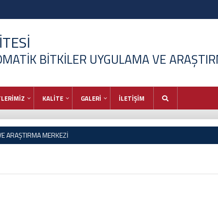
TESİ
ROMATİK BİTKİLER UYGULAMA VE ARAŞTI
LERİMİZ
KALİTE
GALERİ
İLETİŞİM
 VE ARAŞTIRMA MERKEZİ