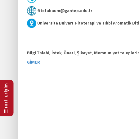
fitotabaum@gantep.edu.tr
Üniversite Bulvarı
Fitoterapi ve Tıbbi Aromatik Bi
Bilgi Talebi, İstek, Öneri, Şikayet, Memnuniyet taleplerin
GİMER
Hızlı Erişim