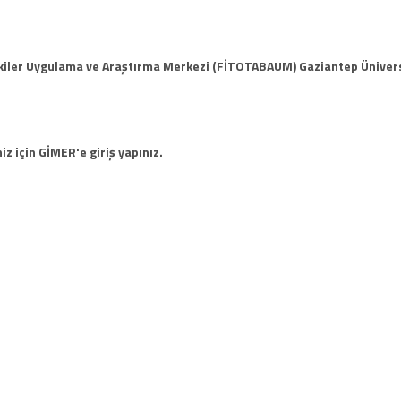
tkiler Uygulama ve Araştırma Merkezi (FİTOTABAUM) Gaziantep Ünivers
iz için GİMER'e giriş yapınız.