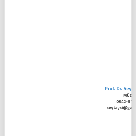
Prof. Dr. Seyi
MÜDÜ
0342-317
seytaysi@gant