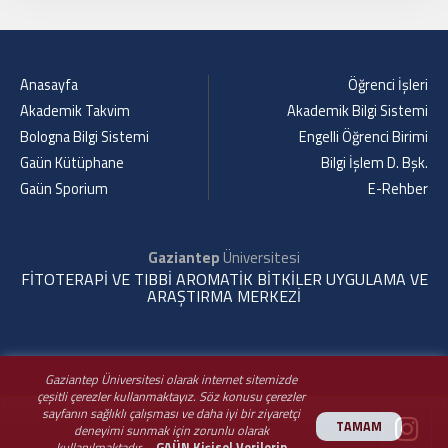
Anasayfa
Öğrenci İşleri
Akademik Takvim
Akademik Bilgi Sistemi
Bologna Bilgi Sistemi
Engelli Öğrenci Birimi
Gaün Kütüphane
Bilgi İşlem D. Bşk.
Gaün Sporium
E-Rehber
Gaziantep
Üniversitesi
FİTOTERAPİ VE TIBBİ AROMATİK BİTKİLER UYGULAMA VE
ARAŞTIRMA MERKEZİ
Gaziantep Üniversitesi olarak internet sitemizde
çeşitli çerezler kullanmaktayız. Söz konusu çerezler
sayfanın sağlıklı çalışması ve daha iyi bir ziyaretçi
TAMAM
deneyimi sunmak için zorunlu olarak
kullanılmaktadır.
GAÜN Kişisel Verilerin